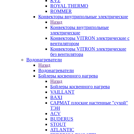
KVZ
ROYAL THERMO
ROMMER
Конвекторы внутрипольные электрические
Назад
Конвекторы внутрипольные
электрические
Конвекторы VITRON электрические с
вентилятором
Конвекторы VITRON электрические
без вентилятора
Водонагреватели
Назад
Водонагреватели
Бойлеры косвенного нагрева
Назад
Бойлеры косвенного нагрева
VAILLANT
BAXI
САРМАТ плоские настенные "сухой"
ТЭН
ACV
BUDERUS
STOUT
ATLANTIC