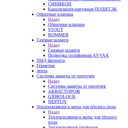
СИНИКОН
Канализация наружная ПОЛИТЭК
Обратные клапана
Назад
Обратные клапана
STOUT
ROMMER
Газовые шланги
Назад
Газовые шланги
Подводка сильфонная AYVAX
ПНД фитинги
Герметик
лента
Системы защиты от протечек
Назад
Системы защиты от протечек
АКВАСТОРОЖ
GIDROLOCK
NEPTUN
Теплоизоляция и маты для тёплого пола
Назад
Теплоизоляция и маты для тёплого
пола
Теплоизоляция трубчатая