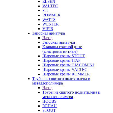
ELSEN
VALTEC
STI
ROMMER
WATTS
WESTER
VIEIR
Запорная арматура
Назад
Запорная арматура
Клапаны соленойдные
(электромагнитные)
Шаровые краны STOUT
Шаровые краны ITAP
Шаровые краны GIACOMINI
Шаровые краны VALTEC
Шаровые краны ROMMER
Трубы из сшитого полиэтилена и
металлополимера
Назад
Трубы из сшитого полиэтилена и
металлополимера
HOOBS
REHAU
STOUT