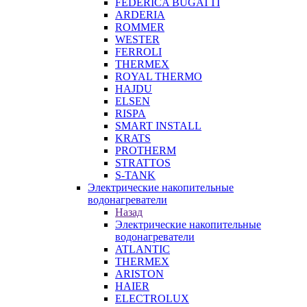
FEDERICA BUGATTI
ARDERIA
ROMMER
WESTER
FERROLI
THERMEX
ROYAL THERMO
HAJDU
ELSEN
RISPA
SMART INSTALL
KRATS
PROTHERM
STRATTOS
S-TANK
Электрические накопительные
водонагреватели
Назад
Электрические накопительные
водонагреватели
ATLANTIC
THERMEX
ARISTON
HAIER
ELECTROLUX