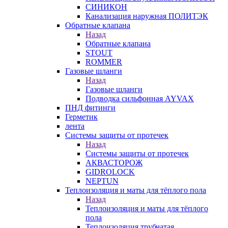
СИНИКОН
Канализация наружная ПОЛИТЭК
Обратные клапана
Назад
Обратные клапана
STOUT
ROMMER
Газовые шланги
Назад
Газовые шланги
Подводка сильфонная AYVAX
ПНД фитинги
Герметик
лента
Системы защиты от протечек
Назад
Системы защиты от протечек
АКВАСТОРОЖ
GIDROLOCK
NEPTUN
Теплоизоляция и маты для тёплого пола
Назад
Теплоизоляция и маты для тёплого
пола
Теплоизоляция трубчатая