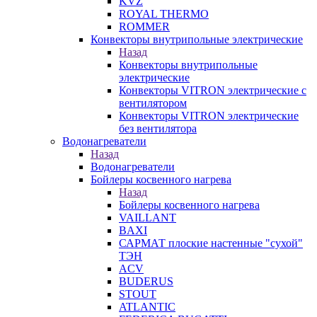
KVZ
ROYAL THERMO
ROMMER
Конвекторы внутрипольные электрические
Назад
Конвекторы внутрипольные
электрические
Конвекторы VITRON электрические с
вентилятором
Конвекторы VITRON электрические
без вентилятора
Водонагреватели
Назад
Водонагреватели
Бойлеры косвенного нагрева
Назад
Бойлеры косвенного нагрева
VAILLANT
BAXI
САРМАТ плоские настенные "сухой"
ТЭН
ACV
BUDERUS
STOUT
ATLANTIC