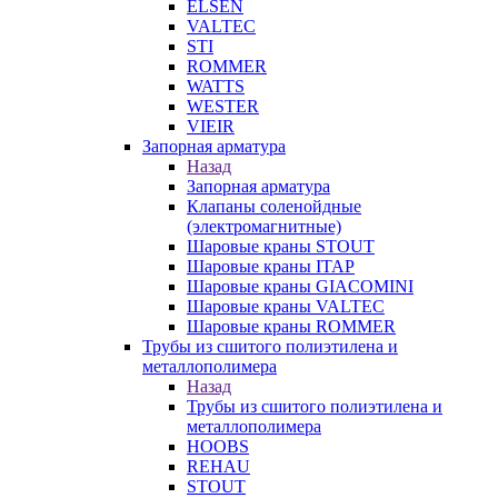
ELSEN
VALTEC
STI
ROMMER
WATTS
WESTER
VIEIR
Запорная арматура
Назад
Запорная арматура
Клапаны соленойдные
(электромагнитные)
Шаровые краны STOUT
Шаровые краны ITAP
Шаровые краны GIACOMINI
Шаровые краны VALTEC
Шаровые краны ROMMER
Трубы из сшитого полиэтилена и
металлополимера
Назад
Трубы из сшитого полиэтилена и
металлополимера
HOOBS
REHAU
STOUT