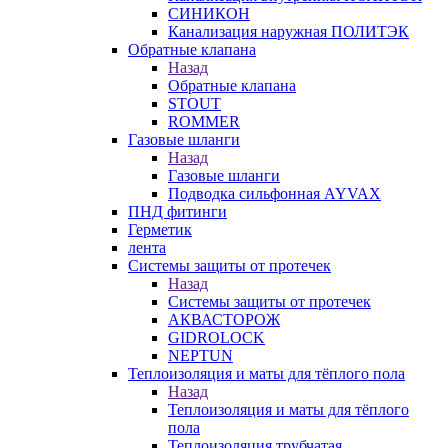
СИНИКОН
Канализация наружная ПОЛИТЭК
Обратные клапана
Назад
Обратные клапана
STOUT
ROMMER
Газовые шланги
Назад
Газовые шланги
Подводка сильфонная AYVAX
ПНД фитинги
Герметик
лента
Системы защиты от протечек
Назад
Системы защиты от протечек
АКВАСТОРОЖ
GIDROLOCK
NEPTUN
Теплоизоляция и маты для тёплого пола
Назад
Теплоизоляция и маты для тёплого
пола
Теплоизоляция трубчатая