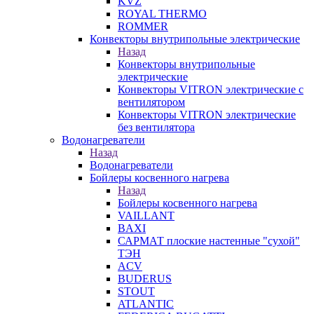
KVZ
ROYAL THERMO
ROMMER
Конвекторы внутрипольные электрические
Назад
Конвекторы внутрипольные
электрические
Конвекторы VITRON электрические с
вентилятором
Конвекторы VITRON электрические
без вентилятора
Водонагреватели
Назад
Водонагреватели
Бойлеры косвенного нагрева
Назад
Бойлеры косвенного нагрева
VAILLANT
BAXI
САРМАТ плоские настенные "сухой"
ТЭН
ACV
BUDERUS
STOUT
ATLANTIC