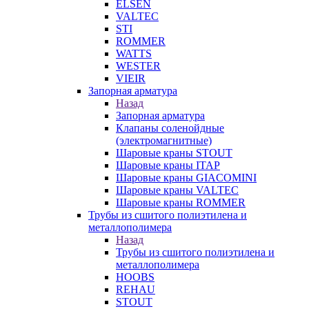
ELSEN
VALTEC
STI
ROMMER
WATTS
WESTER
VIEIR
Запорная арматура
Назад
Запорная арматура
Клапаны соленойдные
(электромагнитные)
Шаровые краны STOUT
Шаровые краны ITAP
Шаровые краны GIACOMINI
Шаровые краны VALTEC
Шаровые краны ROMMER
Трубы из сшитого полиэтилена и
металлополимера
Назад
Трубы из сшитого полиэтилена и
металлополимера
HOOBS
REHAU
STOUT