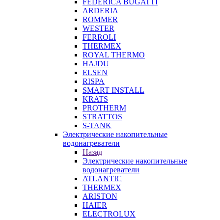
FEDERICA BUGATTI
ARDERIA
ROMMER
WESTER
FERROLI
THERMEX
ROYAL THERMO
HAJDU
ELSEN
RISPA
SMART INSTALL
KRATS
PROTHERM
STRATTOS
S-TANK
Электрические накопительные
водонагреватели
Назад
Электрические накопительные
водонагреватели
ATLANTIC
THERMEX
ARISTON
HAIER
ELECTROLUX