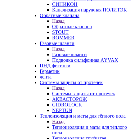
СИНИКОН
Канализация наружная ПОЛИТЭК
Обратные клапана
Назад
Обратные клапана
STOUT
ROMMER
Газовые шланги
Назад
Газовые шланги
Подводка сильфонная AYVAX
ПНД фитинги
Герметик
лента
Системы защиты от протечек
Назад
Системы защиты от протечек
АКВАСТОРОЖ
GIDROLOCK
NEPTUN
Теплоизоляция и маты для тёплого пола
Назад
Теплоизоляция и маты для тёплого
пола
Теплоизоляция трубчатая