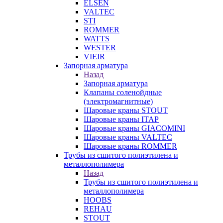
ELSEN
VALTEC
STI
ROMMER
WATTS
WESTER
VIEIR
Запорная арматура
Назад
Запорная арматура
Клапаны соленойдные
(электромагнитные)
Шаровые краны STOUT
Шаровые краны ITAP
Шаровые краны GIACOMINI
Шаровые краны VALTEC
Шаровые краны ROMMER
Трубы из сшитого полиэтилена и
металлополимера
Назад
Трубы из сшитого полиэтилена и
металлополимера
HOOBS
REHAU
STOUT