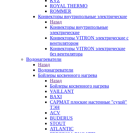
KVZ
ROYAL THERMO
ROMMER
Конвекторы внутрипольные электрические
Назад
Конвекторы внутрипольные
электрические
Конвекторы VITRON электрические с
вентилятором
Конвекторы VITRON электрические
без вентилятора
Водонагреватели
Назад
Водонагреватели
Бойлеры косвенного нагрева
Назад
Бойлеры косвенного нагрева
VAILLANT
BAXI
САРМАТ плоские настенные "сухой"
ТЭН
ACV
BUDERUS
STOUT
ATLANTIC