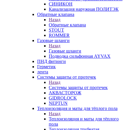
СИНИКОН
Канализация наружная ПОЛИТЭК
Обратные клапана
Назад
Обратные клапана
STOUT
ROMMER
Газовые шланги
Назад
Газовые шланги
Подводка сильфонная AYVAX
ПНД фитинги
Герметик
лента
Системы защиты от протечек
Назад
Системы защиты от протечек
АКВАСТОРОЖ
GIDROLOCK
NEPTUN
Теплоизоляция и маты для тёплого пола
Назад
Теплоизоляция и маты для тёплого
пола
Теплоизоляция трубчатая