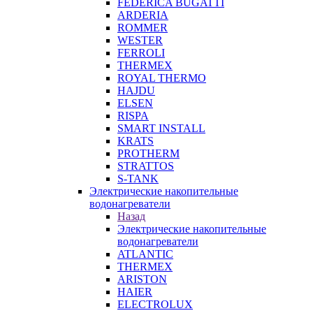
FEDERICA BUGATTI
ARDERIA
ROMMER
WESTER
FERROLI
THERMEX
ROYAL THERMO
HAJDU
ELSEN
RISPA
SMART INSTALL
KRATS
PROTHERM
STRATTOS
S-TANK
Электрические накопительные
водонагреватели
Назад
Электрические накопительные
водонагреватели
ATLANTIC
THERMEX
ARISTON
HAIER
ELECTROLUX