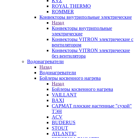
KVZ
ROYAL THERMO
ROMMER
Конвекторы внутрипольные электрические
Назад
Конвекторы внутрипольные
электрические
Конвекторы VITRON электрические с
вентилятором
Конвекторы VITRON электрические
без вентилятора
Водонагреватели
Назад
Водонагреватели
Бойлеры косвенного нагрева
Назад
Бойлеры косвенного нагрева
VAILLANT
BAXI
САРМАТ плоские настенные "сухой"
ТЭН
ACV
BUDERUS
STOUT
ATLANTIC