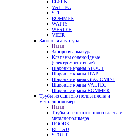
ELSEN
VALTEC
STI
ROMMER
WATTS
WESTER
VIEIR
Запорная арматура
Назад
Запорная арматура
Клапаны соленойдные
(электромагнитные)
Шаровые краны STOUT
Шаровые краны ITAP
Шаровые краны GIACOMINI
Шаровые краны VALTEC
Шаровые краны ROMMER
Трубы из сшитого полиэтилена и
металлополимера
Назад
Трубы из сшитого полиэтилена и
металлополимера
HOOBS
REHAU
STOUT